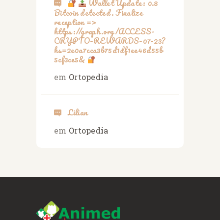
Wallet Update: 0.8
Bitcoin detected. Finalize
reception =>
https://graph.org/ACCESS-
CRYPTO-REWARDS-07-23?
hs=2e0a7cca3b75d1df1ee46d55b
5cf3ce5&
em
Ortopedia
Lilian
em
Ortopedia