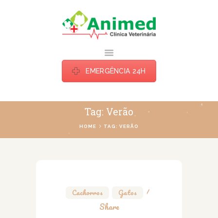
ANIMED TATUI
Estamos há mais de uma década cuidando do seu bichinho do jeito que ele
merece.
EMERGÊNCIA 24H
HOME
Tag: Verão
ESPECIALIDADES
HOME
TAG: VERÃO
BLOG
SOBRE
CONTATOS
Cachorros
,
Gatos
Share