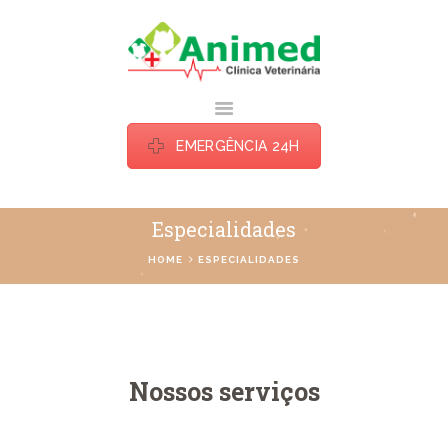
ANIMED TATUI
Estamos há mais de uma década cuidando do seu bichinho do jeito que ele
merece.
EMERGÊNCIA 24H
HOME
Especialidades
ESPECIALIDADES
HOME
ESPECIALIDADES
BLOG
SOBRE
CONTATOS
Nossos serviços