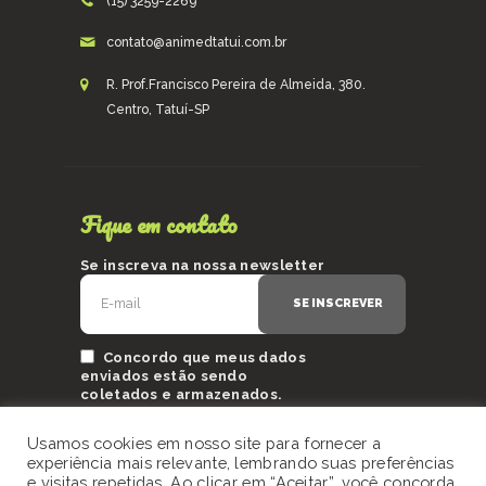
(15) 3259-2269
contato@animedtatui.com.br
R. Prof.Francisco Pereira de Almeida, 380.
Centro, Tatuí-SP
Fique em contato
Se inscreva na nossa newsletter
Concordo que meus dados
enviados estão sendo
coletados e armazenados.
Usamos cookies em nosso site para fornecer a
experiência mais relevante, lembrando suas preferências
e visitas repetidas. Ao clicar em “Aceitar”, você concorda