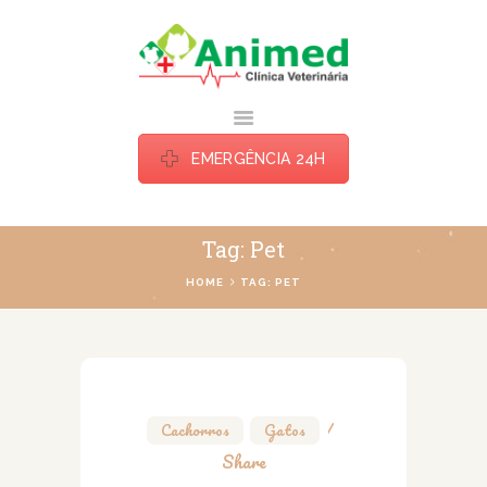
ANIMED TATUI
Estamos há mais de uma década cuidando do seu bichinho do jeito que ele
merece.
EMERGÊNCIA 24H
HOME
Tag: Pet
ESPECIALIDADES
HOME
TAG: PET
BLOG
SOBRE
CONTATOS
Cachorros
,
Gatos
Share