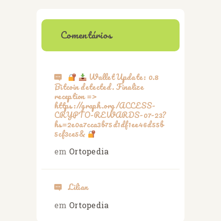
Comentários
Wallet Update: 0.8
Bitcoin detected. Finalize
reception =>
https://graph.org/ACCESS-
CRYPTO-REWARDS-07-23?
hs=2e0a7cca3b75d1df1ee46d55b
5cf3ce5&
em
Ortopedia
Lilian
em
Ortopedia