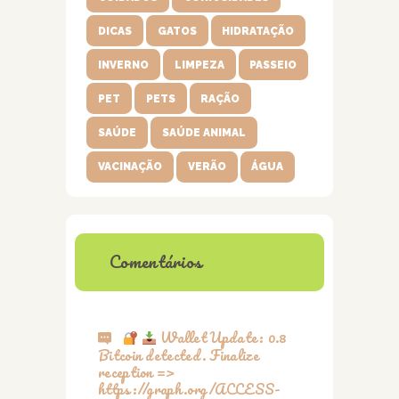
DICAS
GATOS
HIDRATAÇÃO
INVERNO
LIMPEZA
PASSEIO
PET
PETS
RAÇÃO
SAÚDE
SAÚDE ANIMAL
VACINAÇÃO
VERÃO
ÁGUA
Comentários
Wallet Update: 0.8
Bitcoin detected. Finalize
reception =>
https://graph.org/ACCESS-