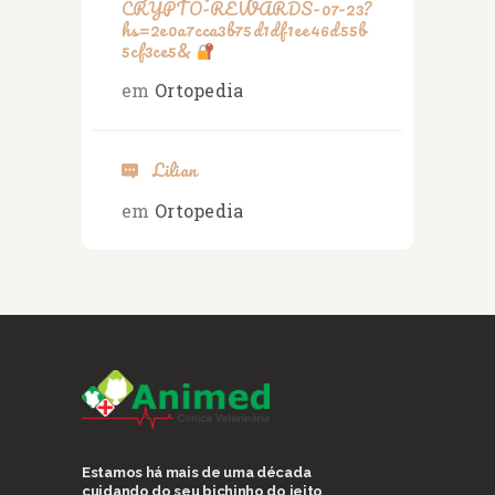
CRYPTO-REWARDS-07-23?
hs=2e0a7cca3b75d1df1ee46d55b
5cf3ce5&
em
Ortopedia
Lilian
em
Ortopedia
Estamos há mais de uma década
cuidando do seu bichinho do jeito