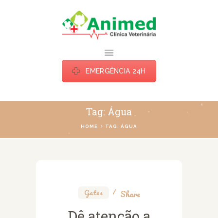
ANIMED TATUI
Estamos há mais de uma década cuidando do seu bichinho do jeito que ele
merece.
EMERGÊNCIA 24H
HOME
Tag: Água
ESPECIALIDADES
HOME
TAG: ÁGUA
BLOG
SOBRE
CONTATOS
Gatos
Share
Dê atenção a