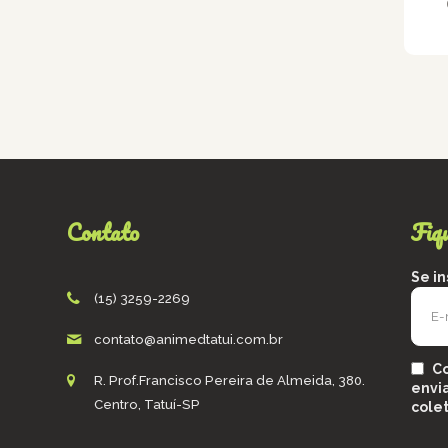
Contato
Fiq
Se i
(15) 3259-2269
contato@animedtatui.com.br
C
R. Prof.Francisco Pereira de Almeida, 380.
envi
Centro, Tatuí-SP
cole