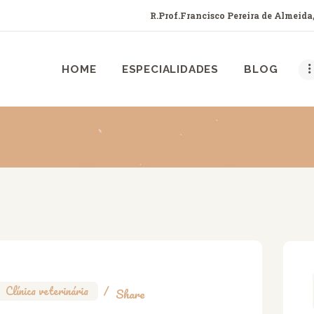
HOME
R.Prof.Francisco Pereira de Almeida,
ESPECIALIDADES
ANIMED TATUI
HOME
ESPECIALIDADES
BLOG
amos há mais de uma década cuidando do seu bichinho do jeito que ele mer
BLOG
SOBRE
CONTATOS
Clínica veterinária
Share