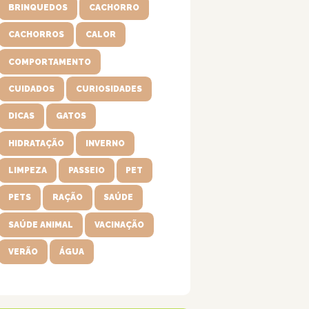
BRINQUEDOS
CACHORRO
CACHORROS
CALOR
COMPORTAMENTO
CUIDADOS
CURIOSIDADES
DICAS
GATOS
HIDRATAÇÃO
INVERNO
LIMPEZA
PASSEIO
PET
PETS
RAÇÃO
SAÚDE
SAÚDE ANIMAL
VACINAÇÃO
VERÃO
ÁGUA