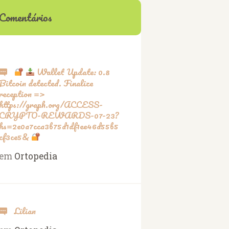
Comentários
Wallet Update: 0.8
Bitcoin detected. Finalize
reception =>
https://graph.org/ACCESS-
CRYPTO-REWARDS-07-23?
hs=2e0a7cca3b75d1df1ee46d55b5
cf3ce5&
em
Ortopedia
Lilian