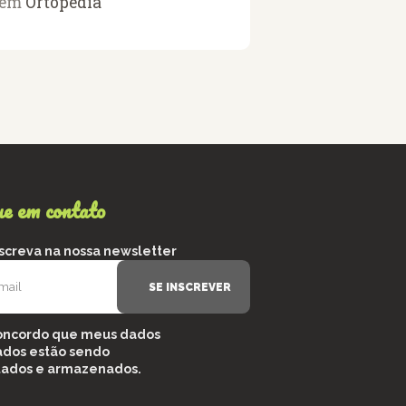
em
Ortopedia
ue em contato
nscreva na nossa newsletter
oncordo que meus dados
ados estão sendo
tados e armazenados.