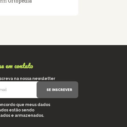
em
Ortopedia
ue em contato
nscreva na nossa newsletter
oncordo que meus dados
ados estão sendo
tados e armazenados.