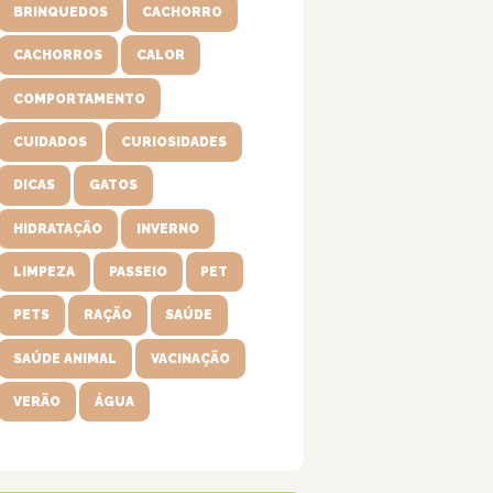
BRINQUEDOS
CACHORRO
CACHORROS
CALOR
COMPORTAMENTO
CUIDADOS
CURIOSIDADES
DICAS
GATOS
HIDRATAÇÃO
INVERNO
LIMPEZA
PASSEIO
PET
PETS
RAÇÃO
SAÚDE
SAÚDE ANIMAL
VACINAÇÃO
VERÃO
ÁGUA