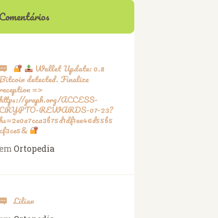
Comentários
Wallet Update: 0.8
Bitcoin detected. Finalize
reception =>
https://graph.org/ACCESS-
CRYPTO-REWARDS-07-23?
hs=2e0a7cca3b75d1df1ee46d55b5
cf3ce5&
em
Ortopedia
Lilian