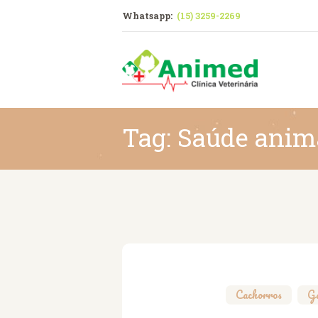
Whatsapp:
(15) 3259-2269
Est
Tag: Saúde anim
Cachorros
,
G