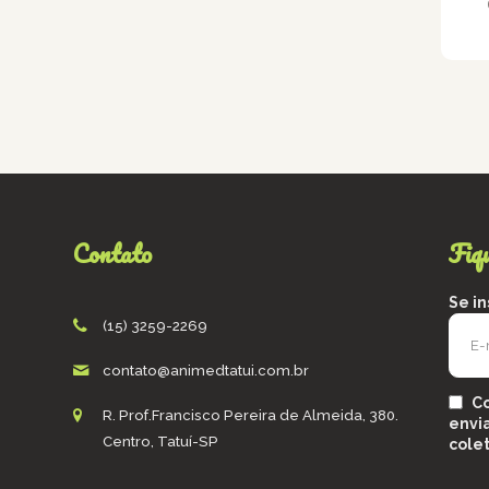
Contato
Fiq
Se i
(15) 3259-2269
contato@animedtatui.com.br
C
R. Prof.Francisco Pereira de Almeida, 380.
envi
Centro, Tatuí-SP
cole