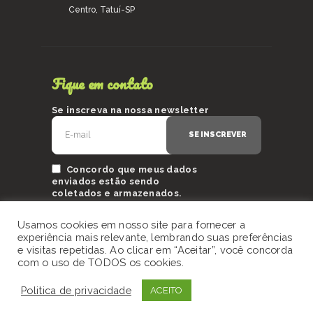
Centro, Tatuí-SP
Fique em contato
Se inscreva na nossa newsletter
Concordo que meus dados
enviados estão sendo
coletados e armazenados.
Usamos cookies em nosso site para fornecer a
experiência mais relevante, lembrando suas preferências
e visitas repetidas. Ao clicar em “Aceitar”, você concorda
com o uso de TODOS os cookies.
Politica de privacidade
CONN
© 2026. Todos os direitos
ACEITO
reservados.