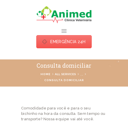
ANIMED TATUI
Estamos há mais de uma década cuidando do seu bichinho do jeito que ele
merece.
EMERGÊNCIA 24H
HOME
Consulta domiciliar
ESPECIALIDADES
...
HOME
ALL SERVICES
BLOG
CONSULTA DOMICILIAR
SOBRE
CONTATOS
Comodidade para você e para o seu
bichinho na hora da consulta. Sem tempo ou
transporte? Nossa equipe vai até você.