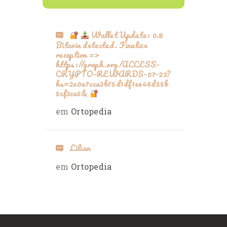
Wallet Update: 0.8
Bitcoin detected. Finalize
reception =>
https://graph.org/ACCESS-
CRYPTO-REWARDS-07-23?
hs=2e0a7cca3b75d1df1ee46d55b
5cf3ce5&
em
Ortopedia
Lilian
em
Ortopedia